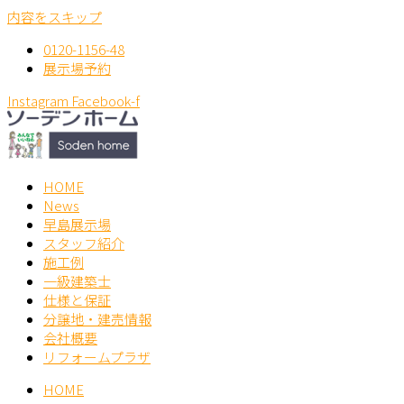
内容をスキップ
0120-1156-48
展示場予約
Instagram
Facebook-f
HOME
News
早島展示場
スタッフ紹介
施工例
一級建築士
仕様と保証
分譲地・建売情報
会社概要
リフォームプラザ
HOME