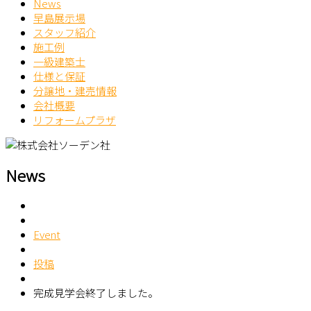
News
早島展示場
スタッフ紹介
施工例
一級建築士
仕様と保証
分譲地・建売情報
会社概要
リフォームプラザ
News
Event
投稿
完成見学会終了しました。