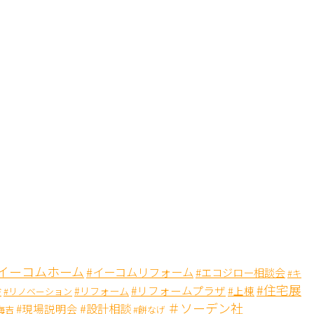
#イーコムホーム
#イーコムリフォーム
#エコジロー相談会
#キ
#住宅展
会
#リフォームプラザ
#リフォーム
#上棟
#リノベーション
＃ソーデン社
#設計相談
#現場説明会
海吉
#餅なげ