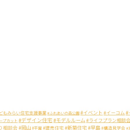
#イベント
#イーコム
こどもみらい住宅支援事業
#ふれあいの森公園
#デザイン住宅
#モデルルーム
#ライフプラン相談
テープカット
#岡山
#新築住宅
#早島
り相談会
#建売住宅
#構造見学会
#平屋
#