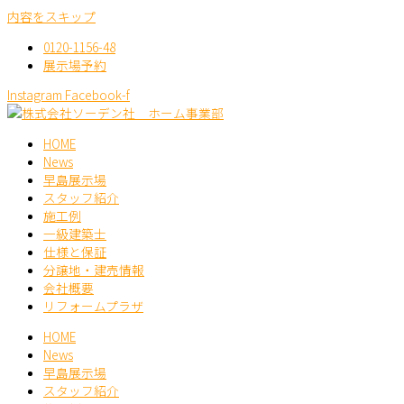
内容をスキップ
0120-1156-48
展示場予約
Instagram
Facebook-f
HOME
News
早島展示場
スタッフ紹介
施工例
一級建築士
仕様と保証
分譲地・建売情報
会社概要
リフォームプラザ
HOME
News
早島展示場
スタッフ紹介