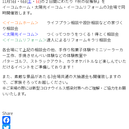
11月5日・6日(
土
・
日
)の２日間にわたり『秋の収穫祭』を
イーコムホーム・太陽光イーコム・イーコムリフォームの3会場で同
時開催致します。
＜イーコムホーム＞
ライフプラン相談や設計相談などの家づく
り相談会
＜太陽光イーコム＞
つくってつかうをつくる！得とく相談会
＜イーコムリフォーム＞
達人によるリフォームキラリ相談会
各会場にて上記の相談会の他、手作り和菓子体験やミニソーラーカ
ー工作、手焼きせんべい体験などの体験教室や
パターゴルフ、ストラックアウト、カラオケバトルなど楽しんでいた
だけるイベントをご準備しております！
また、素敵な景品があたる3会場共通の大抽選会も開催致しますの
で、ご家族そろってお越しください。
※ご来場の際には新型コロナウイルス感染対策へのご理解・ご協力をお願
いいたします。
Share
Facebook