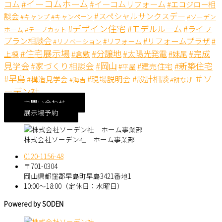
#イーコムホーム
コム
#イーコムリフォーム
#エコジロー相
#スペシャルサンクスデー
談会
#キャンペーン
#キャンプ
#ソーデン
#デザイン住宅
#モデルルーム
#ライフ
ホーム
#テープカット
プラン相談会
#リフォームプラザ
#リフォーム
#
#リノベーション
#住宅展示場
#分譲地
#完成
#太陽光発電
#妹尾
上棟
#倉敷
見学会
#岡山
#新築住宅
#家づくり相談会
#建売住宅
#平屋
＃ソ
#早島
#設計相談
#現場説明会
#構造見学会
#海吉
#餅なげ
ーデン社
お問い合わせ
展示場予約
株式会社ソーデン社 ホーム事業部
0120-1156-48
〒701-0304
岡山県都窪郡早島町早島3421番地1
10:00～18:00（定休日：水曜日）
Powered by SODEN