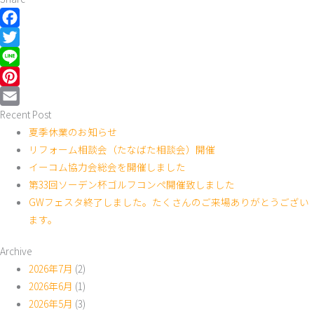
Facebook
Twitter
Line
Pinterest
Recent Post
Email
夏季休業のお知らせ
リフォーム相談会（たなばた相談会）開催
イーコム協力会総会を開催しました
第33回ソーデン杯ゴルフコンペ開催致しました
GWフェスタ終了しました。たくさんのご来場ありがとうござい
ます。
Archive
2026年7月
(2)
2026年6月
(1)
2026年5月
(3)