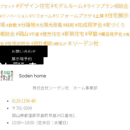
#デザイン住宅
#モデルルーム
#ライフプラン相談会
プカット
#住宅展示
#リフォームプラザ
#リフォーム
#上棟
#リノベーション
場
#分譲地
#完成見学会
#太陽光発電
#家づくり
#妹尾
#倉敷
#岡山
#新築住宅
#早島
相談会
#建売住宅
#構造見学会
#平屋
#海
＃ソーデン社
#設計相談
#現場説明会
吉
#餅なげ
お問い合わせ
展示場予約
株式会社ソーデン社 ホーム事業部
0120-1156-48
〒701-0304
岡山県都窪郡早島町早島3421番地1
10:00～18:00（定休日：水曜日）