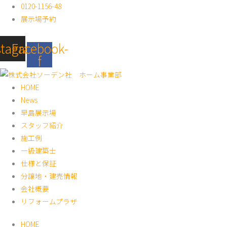
内
0120-1156-48
容
展示場予約
を
ス
stagram
Facebook-
キ
f
ッ
プ
HOME
News
早島展示場
スタッフ紹介
施工例
一級建築士
仕様と保証
分譲地・建売情報
会社概要
リフォームプラザ
HOME