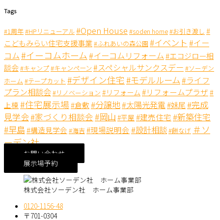
Tags
#Open House
#
#1周年
#HPリニューアル
#soden home
#お引き渡し
#イベント
#イー
こどもみらい住宅支援事業
#ふれあいの森公園
#イーコムホーム
コム
#イーコムリフォーム
#エコジロー相
#スペシャルサンクスデー
談会
#キャンペーン
#キャンプ
#ソーデン
#デザイン住宅
#モデルルーム
#ライフ
ホーム
#テープカット
プラン相談会
#リフォームプラザ
#リフォーム
#
#リノベーション
#住宅展示場
#分譲地
#完成
#太陽光発電
#妹尾
上棟
#倉敷
見学会
#岡山
#新築住宅
#家づくり相談会
#建売住宅
#平屋
＃ソ
#早島
#設計相談
#現場説明会
#構造見学会
#海吉
#餅なげ
ーデン社
お問い合わせ
展示場予約
株式会社ソーデン社 ホーム事業部
0120-1156-48
〒701-0304