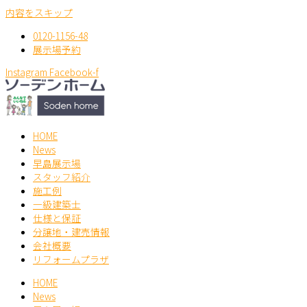
内容をスキップ
0120-1156-48
展示場予約
Instagram
Facebook-f
HOME
News
早島展示場
スタッフ紹介
施工例
一級建築士
仕様と保証
分譲地・建売情報
会社概要
リフォームプラザ
HOME
News