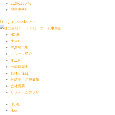
内
0120-1156-48
容
展示場予約
を
Instagram
Facebook-f
ス
キ
HOME
ッ
News
プ
早島展示場
スタッフ紹介
施工例
一級建築士
仕様と保証
分譲地・建売情報
会社概要
リフォームプラザ
HOME
News