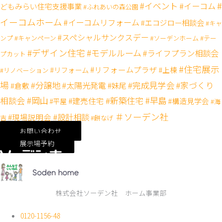
#
#イベント
#イーコム
どもみらい住宅支援事業
#ふれあいの森公園
イーコムホーム
#イーコムリフォーム
#エコジロー相談会
#キャ
#スペシャルサンクスデー
#キャンペーン
ンプ
#ソーデンホーム
#テー
#デザイン住宅
#モデルルーム
#ライフプラン相談会
プカット
#住宅展示
#リフォームプラザ
#リフォーム
#上棟
#リノベーション
場
#分譲地
#完成見学会
#太陽光発電
#家づくり
#妹尾
#倉敷
#岡山
#新築住宅
#早島
相談会
#建売住宅
#構造見学会
#平屋
#海
＃ソーデン社
#設計相談
#現場説明会
吉
#餅なげ
お問い合わせ
展示場予約
株式会社ソーデン社 ホーム事業部
0120-1156-48