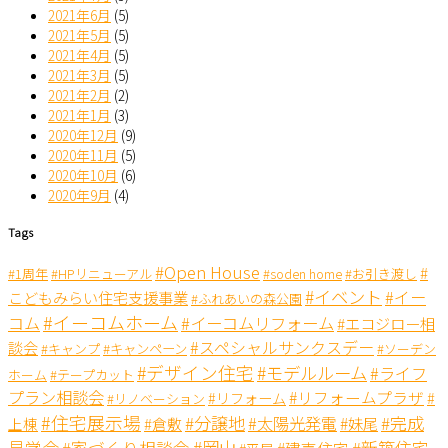
2021年6月
(5)
2021年5月
(5)
2021年4月
(5)
2021年3月
(5)
2021年2月
(2)
2021年1月
(3)
2020年12月
(9)
2020年11月
(5)
2020年10月
(6)
2020年9月
(4)
Tags
#Open House
#
#1周年
#HPリニューアル
#soden home
#お引き渡し
#イベント
#イー
こどもみらい住宅支援事業
#ふれあいの森公園
#イーコムホーム
コム
#イーコムリフォーム
#エコジロー相
#スペシャルサンクスデー
談会
#キャンペーン
#キャンプ
#ソーデン
#デザイン住宅
#モデルルーム
#ライフ
ホーム
#テープカット
プラン相談会
#リフォームプラザ
#リフォーム
#
#リノベーション
#住宅展示場
#分譲地
#完成
#太陽光発電
#妹尾
上棟
#倉敷
見学会
#岡山
#新築住宅
#家づくり相談会
#建売住宅