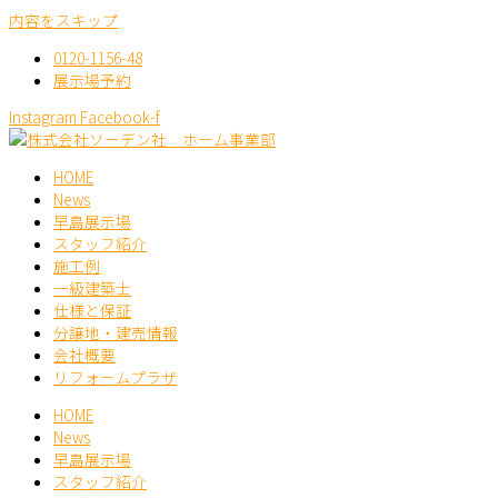
内容をスキップ
0120-1156-48
展示場予約
Instagram
Facebook-f
HOME
News
早島展示場
スタッフ紹介
施工例
一級建築士
仕様と保証
分譲地・建売情報
会社概要
リフォームプラザ
HOME
News
早島展示場
スタッフ紹介