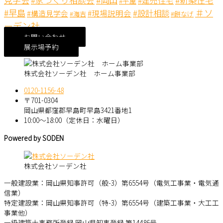
#平屋
＃ソ
#早島
#設計相談
#現場説明会
#構造見学会
#海吉
#餅なげ
ーデン社
お問い合わせ
展示場予約
株式会社ソーデン社 ホーム事業部
0120-1156-48
〒701-0304
岡山県都窪郡早島町早島3421番地1
10:00～18:00（定休日：水曜日）
Powered by SODEN
株式会社ソーデン社
一般建設業：岡山県知事許可（般-3）第6554号（電気工事業・電気通
信業）
特定建設業：岡山県知事許可（特-3）第6554号（建築工事業・大工工
事業他）
一級建築士事務所登録 岡山県知事登録 第14486号