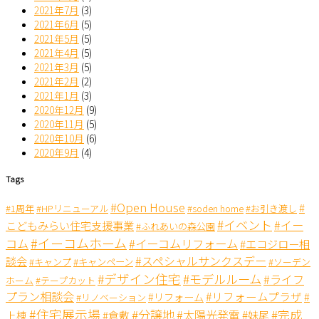
2021年7月
(3)
2021年6月
(5)
2021年5月
(5)
2021年4月
(5)
2021年3月
(5)
2021年2月
(2)
2021年1月
(3)
2020年12月
(9)
2020年11月
(5)
2020年10月
(6)
2020年9月
(4)
Tags
#Open House
#
#1周年
#HPリニューアル
#soden home
#お引き渡し
#イベント
#イー
こどもみらい住宅支援事業
#ふれあいの森公園
#イーコムホーム
コム
#イーコムリフォーム
#エコジロー相
#スペシャルサンクスデー
談会
#キャンペーン
#キャンプ
#ソーデン
#デザイン住宅
#モデルルーム
#ライフ
ホーム
#テープカット
プラン相談会
#リフォームプラザ
#リフォーム
#
#リノベーション
#住宅展示場
#分譲地
#完成
#太陽光発電
#妹尾
上棟
#倉敷