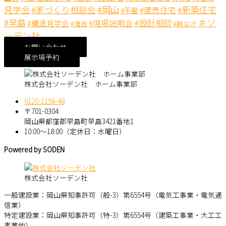
見学会
#岡山
#新築住宅
#家づくり相談会
#建売住宅
#平屋
＃ソ
#早島
#設計相談
#現場説明会
#構造見学会
#海吉
#餅なげ
ーデン社
お問い合わせ
展示場予約
株式会社ソーデン社 ホーム事業部
0120-1156-48
〒701-0304
岡山県都窪郡早島町早島3421番地1
10:00～18:00（定休日：水曜日）
Powered by SODEN
株式会社ソーデン社
一般建設業：岡山県知事許可（般-3）第6554号（電気工事業・電気通
信業）
特定建設業：岡山県知事許可（特-3）第6554号（建築工事業・大工工
事業他）