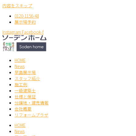
内容をスキップ
0120-1156-48
展示場予約
Instagram
Facebook-f
HOME
News
早島展示場
スタッフ紹介
施工例
一級建築士
仕様と保証
分譲地・建売情報
会社概要
リフォームプラザ
HOME
News