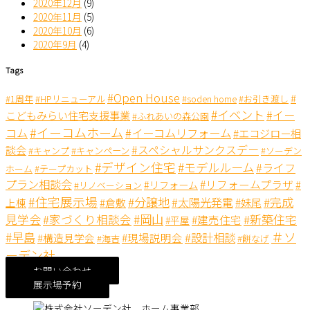
2020年12月
(9)
2020年11月
(5)
2020年10月
(6)
2020年9月
(4)
Tags
#Open House
#
#1周年
#HPリニューアル
#soden home
#お引き渡し
#イベント
#イー
こどもみらい住宅支援事業
#ふれあいの森公園
#イーコムホーム
コム
#イーコムリフォーム
#エコジロー相
#スペシャルサンクスデー
談会
#キャンペーン
#キャンプ
#ソーデン
#デザイン住宅
#モデルルーム
#ライフ
ホーム
#テープカット
プラン相談会
#リフォームプラザ
#リフォーム
#
#リノベーション
#住宅展示場
#分譲地
#完成
#太陽光発電
#妹尾
上棟
#倉敷
見学会
#岡山
#新築住宅
#家づくり相談会
#建売住宅
#平屋
＃ソ
#早島
#設計相談
#現場説明会
#構造見学会
#海吉
#餅なげ
ーデン社
お問い合わせ
展示場予約