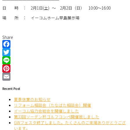
日 時 ： 2月1日(土) ～ 2月2日（日） 10:00～16:00
場 所 ： イーコムホーム早島展示場
Share
Facebook
Twitter
Line
Pinterest
Email
Recent Post
夏季休業のお知らせ
リフォーム相談会（たなばた相談会）開催
イーコム協力会総会を開催しました
第33回ソーデン杯ゴルフコンペ開催致しました
GWフェスタ終了しました。たくさんのご来場ありがとうござ
います。