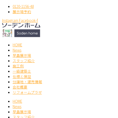
内
0120-1156-48
容
展示場予約
を
ス
Instagram
Facebook-f
キ
ッ
プ
HOME
News
早島展示場
スタッフ紹介
施工例
一級建築士
仕様と保証
分譲地・建売情報
会社概要
リフォームプラザ
HOME
News
早島展示場
スタッフ紹介