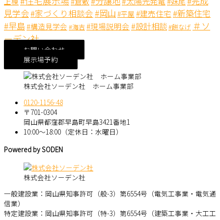
#住宅展示場
#分譲地
#完成
#太陽光発電
#妹尾
上棟
#倉敷
見学会
#岡山
#新築住宅
#家づくり相談会
#建売住宅
#平屋
＃ソ
#早島
#設計相談
#現場説明会
#構造見学会
#海吉
#餅なげ
ーデン社
お問い合わせ
展示場予約
株式会社ソーデン社 ホーム事業部
0120-1156-48
〒701-0304
岡山県都窪郡早島町早島3421番地1
10:00～18:00（定休日：水曜日）
Powered by SODEN
株式会社ソーデン社
一般建設業：岡山県知事許可（般-3）第6554号（電気工事業・電気通
信業）
特定建設業：岡山県知事許可（特-3）第6554号（建築工事業・大工工