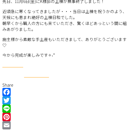
先日、11月6日(金)にK様邸の上棟が無事終了しました！
近頃急に寒くなってきましたが・・・当日は上棟を祝うかのよう、
天候にも恵まれ絶好の上棟日和でした。
朝早くから職人の方にも来ていただき、驚くほどあっという間に組
みあがりました。
施主様から素敵な手土産もいただきまして、ありがとうございます
♡
今から完成が楽しみです✧˖°
Share
Facebook
Twitter
Line
Pinterest