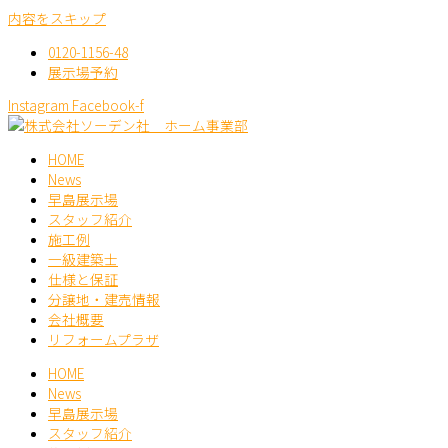
内容をスキップ
0120-1156-48
展示場予約
Instagram
Facebook-f
HOME
News
早島展示場
スタッフ紹介
施工例
一級建築士
仕様と保証
分譲地・建売情報
会社概要
リフォームプラザ
HOME
News
早島展示場
スタッフ紹介