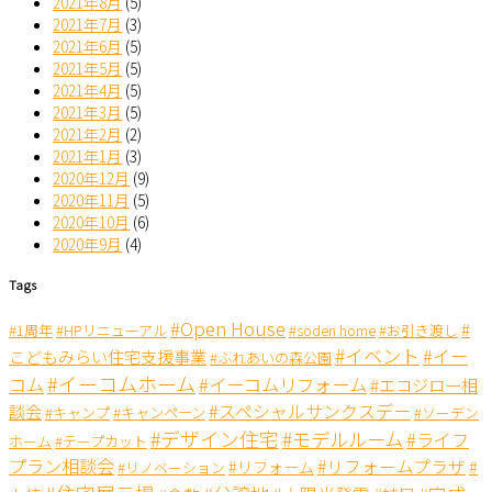
2021年8月
(5)
2021年7月
(3)
2021年6月
(5)
2021年5月
(5)
2021年4月
(5)
2021年3月
(5)
2021年2月
(2)
2021年1月
(3)
2020年12月
(9)
2020年11月
(5)
2020年10月
(6)
2020年9月
(4)
Tags
#Open House
#
#1周年
#HPリニューアル
#soden home
#お引き渡し
#イベント
#イー
こどもみらい住宅支援事業
#ふれあいの森公園
#イーコムホーム
コム
#イーコムリフォーム
#エコジロー相
#スペシャルサンクスデー
談会
#キャンペーン
#キャンプ
#ソーデン
#デザイン住宅
#モデルルーム
#ライフ
ホーム
#テープカット
プラン相談会
#リフォームプラザ
#リフォーム
#
#リノベーション