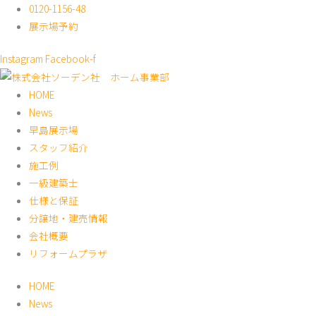
内
0120-1156-48
容
展示場予約
を
Instagram
Facebook-f
ス
キ
HOME
ッ
News
プ
早島展示場
スタッフ紹介
施工例
一級建築士
仕様と保証
分譲地・建売情報
会社概要
リフォームプラザ
HOME
News