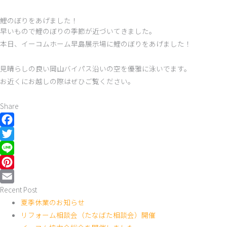
鯉のぼりをあげました！
早いもので鯉のぼりの季節が近づいてきました。
本日、イーコムホーム早島展示場に鯉のぼりをあげました！
見晴らしの良い岡山バイパス沿いの空を優雅に泳いでます。
お近くにお越しの際はぜひご覧ください。
Share
Facebook
Twitter
Line
Pinterest
Recent Post
Email
夏季休業のお知らせ
リフォーム相談会（たなばた相談会）開催