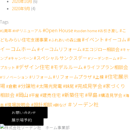
2020年10月
(6)
2020年9月
(4)
Tags
#Open House
#こ
#1周年
#HPリニューアル
#soden home
#お引き渡し
#
#イベント
#イーコム
どもみらい住宅支援事業
#ふれあいの森公園
イーコムホーム
#イーコムリフォーム
#エコジロー相談会
#キャ
#スペシャルサンクスデー
#キャンペーン
ンプ
#ソーデンホーム
#テー
#デザイン住宅
#モデルルーム
#ライフプラン相談会
プカット
#住宅展示
#リフォームプラザ
#リフォーム
#上棟
#リノベーション
場
#分譲地
#完成見学会
#太陽光発電
#家づくり
#妹尾
#倉敷
#岡山
#新築住宅
#早島
相談会
#建売住宅
#構造見学会
#平屋
#海
＃ソーデン社
#設計相談
#現場説明会
吉
#餅なげ
お問い合わせ
展示場予約