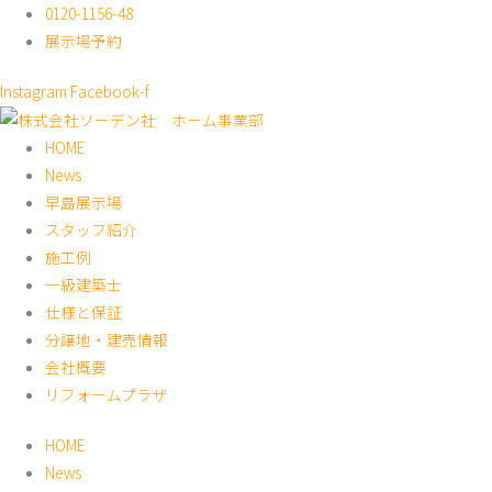
内
0120-1156-48
容
展示場予約
を
Instagram
Facebook-f
ス
キ
HOME
ッ
News
プ
早島展示場
スタッフ紹介
施工例
一級建築士
仕様と保証
分譲地・建売情報
会社概要
リフォームプラザ
HOME
News