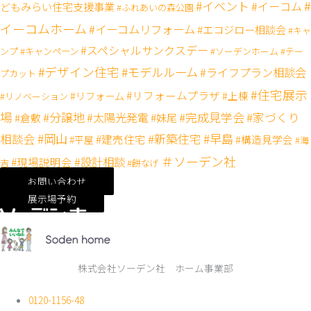
#
#イベント
#イーコム
どもみらい住宅支援事業
#ふれあいの森公園
イーコムホーム
#イーコムリフォーム
#エコジロー相談会
#キャ
#スペシャルサンクスデー
#キャンペーン
ンプ
#ソーデンホーム
#テー
#デザイン住宅
#モデルルーム
#ライフプラン相談会
プカット
#住宅展示
#リフォームプラザ
#リフォーム
#上棟
#リノベーション
場
#分譲地
#完成見学会
#太陽光発電
#家づくり
#妹尾
#倉敷
#岡山
#新築住宅
#早島
相談会
#建売住宅
#構造見学会
#平屋
#海
＃ソーデン社
#設計相談
#現場説明会
吉
#餅なげ
お問い合わせ
展示場予約
株式会社ソーデン社 ホーム事業部
0120-1156-48