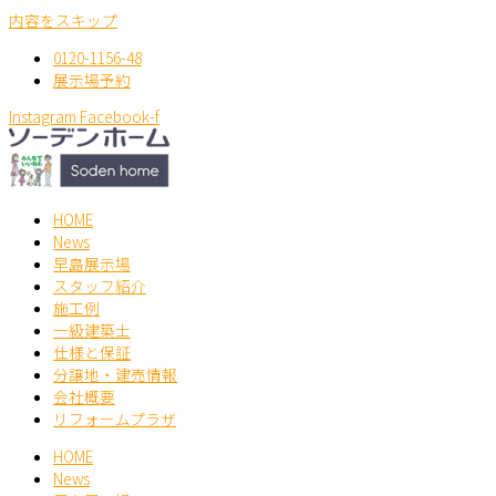
内容をスキップ
0120-1156-48
展示場予約
Instagram
Facebook-f
HOME
News
早島展示場
スタッフ紹介
施工例
一級建築士
仕様と保証
分譲地・建売情報
会社概要
リフォームプラザ
HOME
News