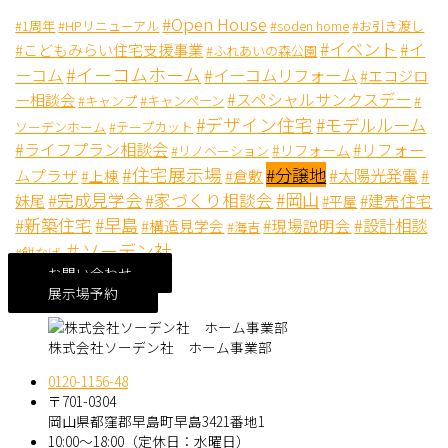
#Open House
#1周年
#HPリニューアル
#soden home
#お引き渡し
#イベント
#イ
#こどもみらい住宅支援事業
#ふれあいの森公園
#イーコムホーム
ーコム
#イーコムリフォーム
#エコジロ
#スペシャルサンクスデー
ー相談会
#キャンペーン
#キャンプ
#
#デザイン住宅
#モデルルーム
ソーデンホーム
#テープカット
#ライフプラン相談会
#リフォー
#リフォーム
#リノベーション
#住宅展示場
#分譲地
#太陽光発電
ムプラザ
#
#上棟
#倉敷
#完成見学会
#岡山
#家づくり相談会
妹尾
#建売住宅
#平屋
#新築住宅
#早島
#設計相談
#現場説明会
#構造見学会
#海吉
＃ソーデン社
#餅なげ
お問い合わせ
展示場予約
株式会社ソーデン社 ホーム事業部
0120-1156-48
〒701-0304
岡山県都窪郡早島町早島3421番地1
10:00～18:00（定休日：水曜日）