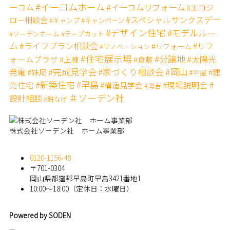
#イーコムホーム
ーコム
#イーコムリフォーム
#エコジ
#スペシャルサンクスデー
ロー相談会
#キャンペーン
#キャンプ
#デザイン住宅
#モデルルー
#ソーデンホーム
#テープカット
ム
#ライフプラン相談会
#リフ
#リフォーム
#リノベーション
#住宅展示場
#分譲地
#太陽光
ォームプラザ
#上棟
#倉敷
#完成見学会
#岡山
発電
#家づくり相談会
#妹尾
#建
#平屋
#新築住宅
#早島
#
売住宅
#現場説明会
#構造見学会
#海吉
＃ソーデン社
設計相談
#餅なげ
株式会社ソーデン社 ホーム事業部
0120-1156-48
〒701-0304
岡山県都窪郡早島町早島3421番地1
10:00～18:00（定休日：水曜日）
Powered by SODEN