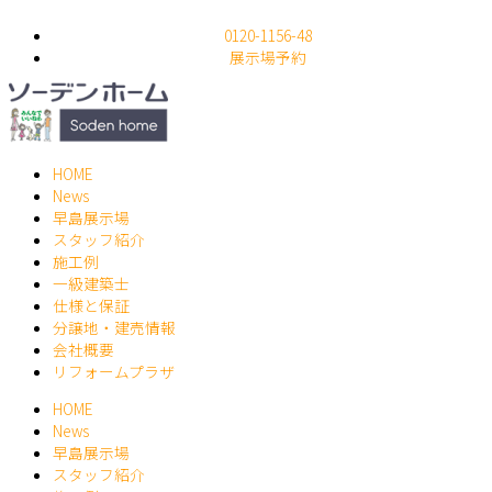
内
容
0120-1156-48
を
展示場予約
ス
キ
ッ
プ
HOME
News
早島展示場
スタッフ紹介
施工例
一級建築士
仕様と保証
分譲地・建売情報
会社概要
リフォームプラザ
HOME
News
早島展示場
スタッフ紹介