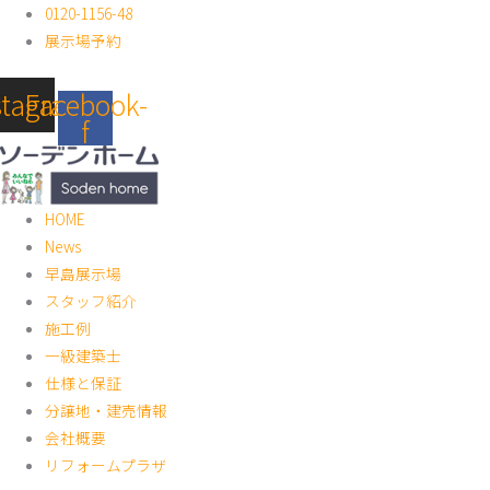
内
0120-1156-48
容
展示場予約
を
ス
stagram
Facebook-
キ
f
ッ
プ
HOME
News
早島展示場
スタッフ紹介
施工例
一級建築士
仕様と保証
分譲地・建売情報
会社概要
リフォームプラザ