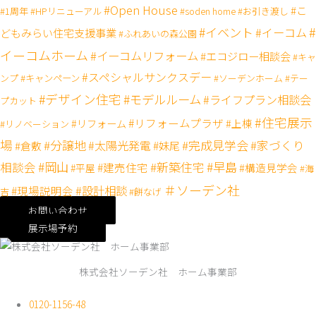
#Open House
#こ
#1周年
#HPリニューアル
#soden home
#お引き渡し
#
#イベント
#イーコム
どもみらい住宅支援事業
#ふれあいの森公園
イーコムホーム
#イーコムリフォーム
#エコジロー相談会
#キャ
#スペシャルサンクスデー
#キャンペーン
ンプ
#ソーデンホーム
#テー
#デザイン住宅
#モデルルーム
#ライフプラン相談会
プカット
#住宅展示
#リフォームプラザ
#リフォーム
#上棟
#リノベーション
場
#分譲地
#完成見学会
#太陽光発電
#家づくり
#妹尾
#倉敷
#岡山
#新築住宅
#早島
相談会
#建売住宅
#構造見学会
#平屋
#海
＃ソーデン社
#設計相談
#現場説明会
吉
#餅なげ
お問い合わせ
展示場予約
株式会社ソーデン社 ホーム事業部
0120-1156-48