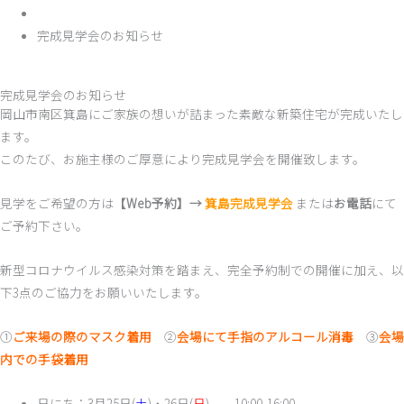
完成見学会のお知らせ
完成見学会のお知らせ
岡山市南区箕島にご家族の想いが詰まった素敵な新築住宅が完成いたし
ます。
このたび、お施主様のご厚意により完成見学会を開催致します。
見学をご希望の方は
【Web予約】→
箕島完成見学会
または
お電話
にて
ご予約下さい。
新型コロナウイルス感染対策を踏まえ、完全予約制での開催に加え、以
下3点のご協力をお願いいたします。
➀
ご来場の際のマスク着用
②
会場にて手指のアルコール消毒
③
会場
内での手袋着用
日にち：3月25日(
土
)・26日(
日
) 10:00-16:00