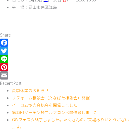
会 場：岡山市南区箕島
Share
Facebook
Twitter
Line
Pinterest
Recent Post
Email
夏季休業のお知らせ
リフォーム相談会（たなばた相談会）開催
イーコム協力会総会を開催しました
第33回ソーデン杯ゴルフコンペ開催致しました
GWフェスタ終了しました。たくさんのご来場ありがとうござい
ます。