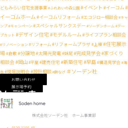
#
#イベント
#イーコム
どもみらい住宅支援事業
#ふれあいの森公園
イーコムホーム
#イーコムリフォーム
#エコジロー相談会
#キャ
#スペシャルサンクスデー
#キャンペーン
ンプ
#ソーデンホーム
#テー
#デザイン住宅
#モデルルーム
#ライフプラン相談会
プカット
#住宅展示
#リフォームプラザ
#リフォーム
#上棟
#リノベーション
場
#分譲地
#完成見学会
#太陽光発電
#家づくり
#妹尾
#倉敷
#岡山
#新築住宅
#早島
相談会
#建売住宅
#構造見学会
#平屋
#海
＃ソーデン社
#設計相談
#現場説明会
吉
#餅なげ
お問い合わせ
展示場予約
株式会社ソーデン社 ホーム事業部