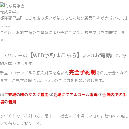
完成見学会
都窪郡早島町にご家族の想いが詰まった素敵な新築住宅が完成いたしま
した。
この度、お施主様のご厚意により予約制にて完成見学会を開催致しま
す。
【WEB予約はこちら】
お電話
TOPバナーの
または
にてご予
約お願い致します。
完全予約制
新型コロナウイルス感染対策を踏まえ
での見学会となり
ます。ご見学の際には以下3点のご協力をお願い致します。
①
ご来場の際のマスク着用
②
会場にてアルコール消毒
③
会場内での手
袋の着用
家づくりをご検討の方、是非この機会にご来場ください。皆様のお越し
をお待ちしております。