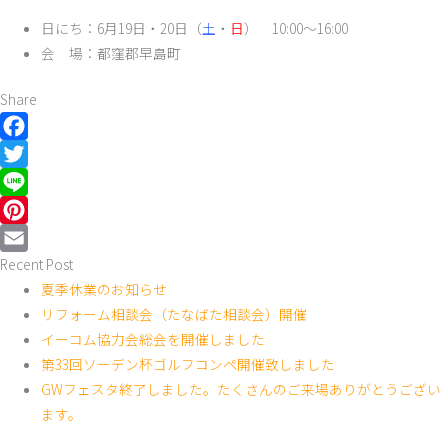
日にち：6月19日・20日（
土
・
日
） 10:00～16:00
会 場：都窪郡早島町
Share
Facebook
Twitter
Line
Pinterest
Recent Post
Email
夏季休業のお知らせ
リフォーム相談会（たなばた相談会）開催
イーコム協力会総会を開催しました
第33回ソーデン杯ゴルフコンペ開催致しました
GWフェスタ終了しました。たくさんのご来場ありがとうござい
ます。