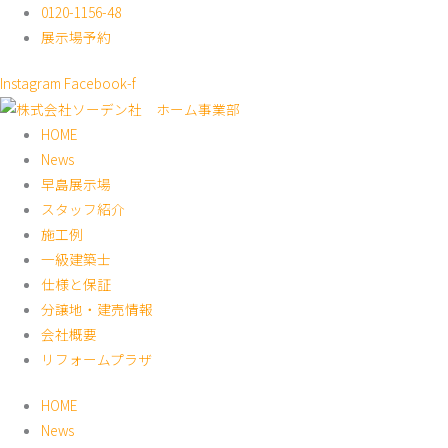
内
0120-1156-48
容
展示場予約
を
Instagram
Facebook-f
ス
キ
HOME
ッ
News
プ
早島展示場
スタッフ紹介
施工例
一級建築士
仕様と保証
分譲地・建売情報
会社概要
リフォームプラザ
HOME
News