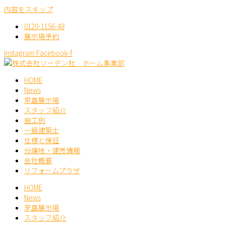
内容をスキップ
0120-1156-48
展示場予約
Instagram
Facebook-f
HOME
News
早島展示場
スタッフ紹介
施工例
一級建築士
仕様と保証
分譲地・建売情報
会社概要
リフォームプラザ
HOME
News
早島展示場
スタッフ紹介