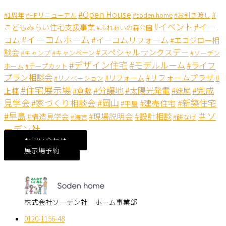
#Open House
#
#1周年
#HPリニューアル
#soden home
#お引き渡し
#イベント
#イー
こどもみらい住宅支援事業
#ふれあいの森公園
#イーコムホーム
コム
#イーコムリフォーム
#エコジロー相
#スペシャルサンクスデー
談会
#キャンペーン
#キャンプ
#ソーデン
#デザイン住宅
#モデルルーム
#ライフ
ホーム
#テープカット
プラン相談会
#リフォームプラザ
#リフォーム
#
#リノベーション
#住宅展示場
#分譲地
#完成
#太陽光発電
#妹尾
上棟
#倉敷
見学会
#岡山
#新築住宅
#家づくり相談会
#建売住宅
#平屋
＃ソ
#早島
#設計相談
#現場説明会
#構造見学会
#海吉
#餅なげ
ーデン社
お問い合わせ
展示場予約
株式会社ソーデン社 ホーム事業部
0120-1156-48